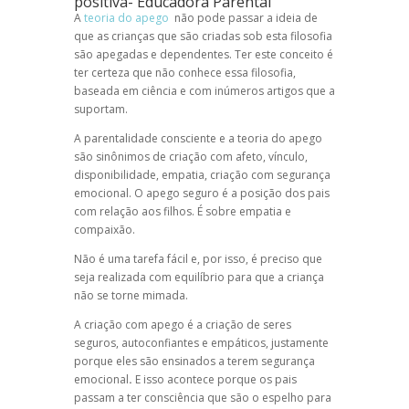
positiva- Educadora Parental
A
teoria do apego
não pode passar a ideia de
que as crianças que são criadas sob esta filosofia
são apegadas e dependentes. Ter este conceito é
ter certeza que não conhece essa filosofia,
baseada em ciência e com inúmeros artigos que a
suportam.
A parentalidade consciente e a teoria do apego
são sinônimos de criação com afeto, vínculo,
disponibilidade, empatia, criação com segurança
emocional. O apego seguro é a posição dos pais
com relação aos filhos. É sobre empatia e
compaixão.
Não é uma tarefa fácil e, por isso, é preciso que
seja realizada com equilíbrio para que a criança
não se torne mimada.
A criação com apego é a criação de seres
seguros, autoconfiantes e empáticos, justamente
porque eles são ensinados a terem segurança
emocional
.
E isso acontece porque os pais
passam a ter consciência que são o espelho para