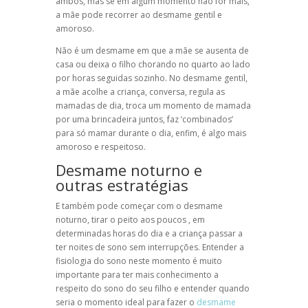
ambos, mas se em algum momento não for mais,
a mãe pode recorrer ao desmame gentil e
amoroso.
Não é um desmame em que a mãe se ausenta de
casa ou deixa o filho chorando no quarto ao lado
por horas seguidas sozinho. No desmame gentil,
a mãe acolhe a criança, conversa, regula as
mamadas de dia, troca um momento de mamada
por uma brincadeira juntos, faz ‘combinados’
para só mamar durante o dia, enfim, é algo mais
amoroso e respeitoso.
Desmame noturno e
outras estratégias
E também pode começar com o desmame
noturno, tirar o peito aos poucos , em
determinadas horas do dia e a criança passar a
ter noites de sono sem interrupções. Entender a
fisiologia do sono neste momento é muito
importante para ter mais conhecimento a
respeito do sono do seu filho e entender quando
seria o momento ideal para fazer o
desmame