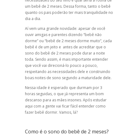
necessidades do seu filho e qual seria a rotina de
um bebê de 2 meses. Dessa forma, tanto o bebê
quanto os pais poderão ter mais tranquilidade no
dia a dia.
Aí vem uma grande novidade: apesar de você
ouvir amigas e parentes dizendo “bebê não
dorme” ou “bebê de 2 meses dorme muito”, cada
bebê é de um jeito e antes de acreditar que o
sono do bebê de 2 meses pode durar a noite
toda. Sendo assim, é mais importante entender
que você vai direcioná-lo pouco a pouco,
respeitando as necessidades dele e construindo
boas noites de sono segundo a maturidade dele.
Nessa idade é esperado que durmam por 3
horas seguidas, o que já representa um bom
descanso para as mães insones. Após estudar
aqui com a gente vai ficar fácil entender como
fazer bebê dormir. Vamos, lá?
Como é o sono do bebê de 2 meses?