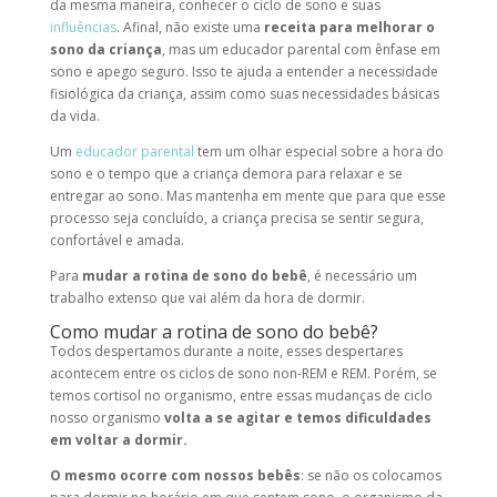
da mesma maneira, conhecer o ciclo de sono e suas
influências
. Afinal, não existe uma
receita para melhorar o
sono da criança
, mas um educador parental com ênfase em
sono e apego seguro. Isso te ajuda a entender a necessidade
fisiológica da criança, assim como suas necessidades básicas
da vida.
Um
educador parental
tem um olhar especial sobre a hora do
sono e o tempo que a criança demora para relaxar e se
entregar ao sono. Mas mantenha em mente que para que esse
processo seja concluído, a criança precisa se sentir segura,
confortável e amada.
Para
mudar a rotina de sono do bebê
, é necessário um
trabalho extenso que vai além da hora de dormir.
Como mudar a rotina de sono do bebê?
Todos despertamos durante a noite, esses despertares
acontecem entre os ciclos de sono non-REM e REM. Porém, se
temos cortisol no organismo, entre essas mudanças de ciclo
nosso organismo
volta a se agitar e temos dificuldades
em voltar a dormir.
O mesmo ocorre com nossos bebês
: se não os colocamos