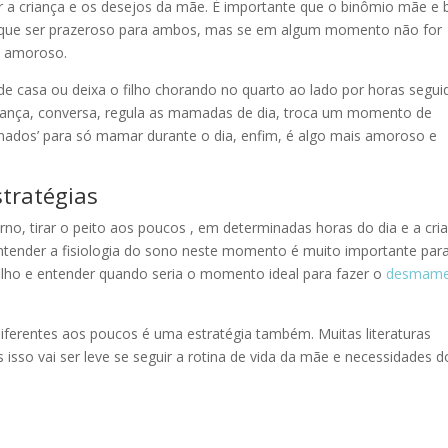
ar a criança e os desejos da mãe. É importante que o binômio mãe e
 que ser prazeroso para ambos, mas se em algum momento não for
e amoroso.
casa ou deixa o filho chorando no quarto ao lado por horas segui
riança, conversa, regula as mamadas de dia, troca um momento de
nados’ para só mamar durante o dia, enfim, é algo mais amoroso e
tratégias
 tirar o peito aos poucos , em determinadas horas do dia e a cri
Entender a fisiologia do sono neste momento é muito importante para
ilho e entender quando seria o momento ideal para fazer o
desmam
diferentes aos poucos é uma estratégia também. Muitas literaturas
sso vai ser leve se seguir a rotina de vida da mãe e necessidades d