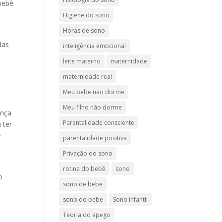
 bebê
Higiene do sono
Horas de sono
das
inteligência emocional
leite materno
maternidade
maternidade real
Meu bebe não dorme
Meu filho não dorme
ança
Parentalidade consciente
 ter
e
parentalidade positiva
Privação do sono
rotina do bebê
sono
o
sono de bebe
sono do bebe
Sono infantil
Teoria do apego