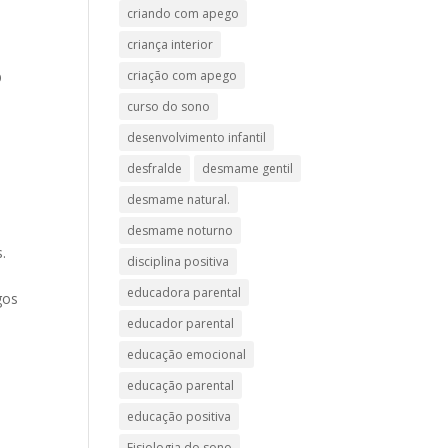
criando com apego
criança interior
e
criação com apego
O
curso do sono
desenvolvimento infantil
desfralde
desmame gentil
desmame natural.
desmame noturno
.
disciplina positiva
educadora parental
gos
educador parental
educação emocional
educação parental
e
educação positiva
Fisiologia do sono