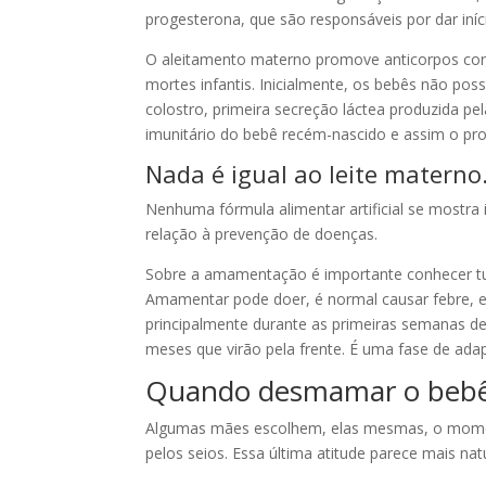
progesterona, que são responsáveis por dar iníc
O aleitamento materno promove anticorpos cont
mortes infantis. Inicialmente, os bebês não pos
colostro, primeira secreção láctea produzida pe
imunitário do bebê recém-nascido e assim o pr
Nada é igual ao leite materno
Nenhuma fórmula alimentar artificial se mostra
relação à prevenção de doenças.
Sobre a amamentação é importante conhecer tud
Amamentar pode doer, é normal causar febre, e
principalmente durante as primeiras semanas d
meses que virão pela frente. É uma fase de ad
Quando desmamar o beb
Algumas mães escolhem, elas mesmas, o moment
pelos seios. Essa última atitude parece mais natu