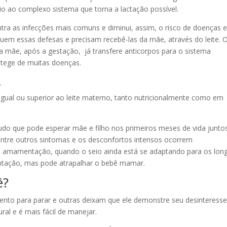
io ao complexo sistema que torna a lactação possível.
ra as infecções mais comuns e diminui, assim, o risco de doenças 
suem essas defesas e precisam recebê-las da mãe, através do leite. 
la mãe, após a gestação, já transfere anticorpos para o sistema
otege de muitas doenças.
.
 igual ou superior ao leite materno, tanto nutricionalmente como em
o que pode esperar mãe e filho nos primeiros meses de vida juntos
ntre outros sintomas e os desconfortos intensos ocorrem
e amamentação, quando o seio ainda está se adaptando para os lon
aptação, mas pode atrapalhar o bebê mamar.
ê?
o para parar e outras deixam que ele demonstre seu desinteress
ral e é mais fácil de manejar.