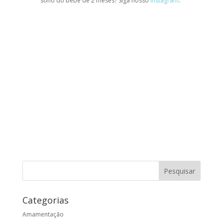
sono do bebê de 2 meses? Siga nosso
Instagram
.
Categorias
Amamentação