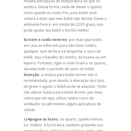
mesma percepção de temperatura do que os
adultos. Dessa forma, nada de deixar o quarto
muito quente ou muito frio, pois assim você
voltará a dizer que meu bebê não dorme. Deixe o
ambiente fresco, em média de 22/23 graus, isso
pode ajudar seu bebê a dormir melhor.
b) Isole o ruído externo:
por mais que todos
em casa se esforcem para não fazer ruídos,
qualquer som de fora irá despertar o sono do
bebê, seja o barulho do vizinho, da buzina ou um
espirro. Portanto, ligue o ruído branco no quarto,
durante todo o período do sono do bebê.
Atenção:
a música para bebê dormir não é
recomendada, pois devido à alteração dos tons
de grave e agudo o bebê pode se assustar. Tente
não utilizar música para bebê dormir, por mais
calma que ela seja. Utilize ruídos como do
ventilador ou até mesmo alguns aplicativos de
celular.
c) Apague as luzes:
no quarto, quanto menos
luz, melhor. A luz branca, também presente nos
computadores, televisão e celulares, emite uma