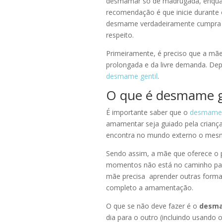
desmamar só de madrugada, enquant
recomendação é que inicie durante 
desmame verdadeiramente cumpra se
respeito.
Primeiramente, é preciso que a mã
prolongada e da livre demanda. Depo
desmame gentil
.
O que é desmame g
É importante saber que o
desmame
amamentar seja guiado pela crianç
encontra no mundo externo o mesm
Sendo assim, a mãe que oferece o 
momentos não está no caminho par
mãe precisa aprender outras formas
completo a amamentação.
O que se não deve fazer é o
desma
dia para o outro (incluindo usando 