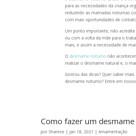
para as necessidades da criança or
reduzindo as mamadas noturnas com
com mais oportunidades de contato
Um ponto importante, não acredite
ou com a volta da mãe para o traba
mais, e assim a necessidade de mais 
O
desmame noturno
não acontecerá
realizar o
desmame natural
e, o mai
Gostou das dicas? Quer saber mais
desmame noturno
? Entre em noss
Como fazer um desmame g
por
Sharese
|
jan 18, 2021
|
Amamentação