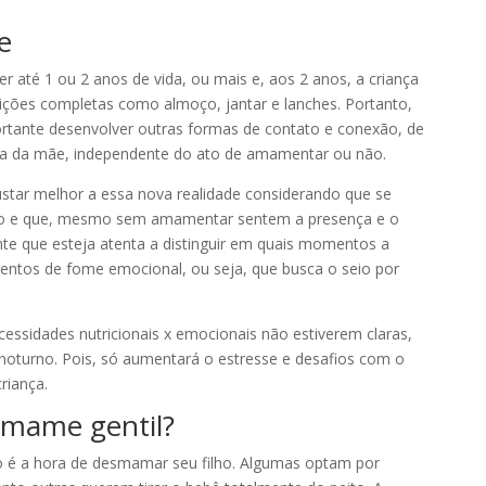
e
r até 1 ou 2 anos de vida, ou mais e, aos 2 anos, a criança
eições completas como almoço, jantar e lanches. Portanto,
rtante desenvolver outras formas de contato e conexão, de
ima da mãe, independente do ato de amamentar ou não.
star melhor a essa nova realidade considerando que se
ndo e que, mesmo sem amamentar sentem a presença e o
nte que esteja atenta a distinguir em quais momentos a
entos de fome emocional, ou seja, que busca o seio por
ssidades nutricionais x emocionais não estiverem claras,
oturno. P
ois, só aumentará o estresse e desafios com o
riança.
smame gentil?
 é a hora de desmamar seu filho. Algumas optam por