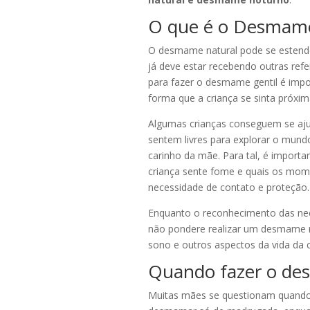
O que é o Desmam
O
desmame natural
pode se estende
já deve estar recebendo outras ref
para fazer o
desmame gentil
é impo
forma que a criança se sinta próx
Algumas crianças conseguem se aju
sentem livres para explorar o mu
carinho da mãe. Para tal, é importa
criança sente fome e quais os mom
necessidade de contato e proteção.
Enquanto o reconhecimento das nece
não pondere realizar um
desmame n
sono e outros aspectos da vida da c
Quando fazer o de
Muitas mães se questionam quando