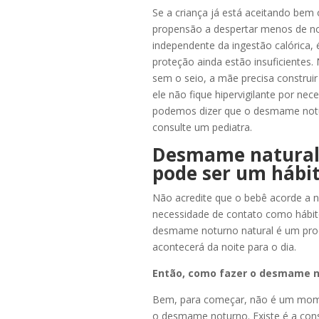
Se a criança já está aceitando bem
propensão a despertar menos de no
independente da ingestão calórica, 
proteção ainda estão insuficientes.
sem o seio, a mãe precisa construi
ele não fique hipervigilante por ne
podemos dizer que o
desmame notu
consulte um pediatra.
Desmame natura
pode ser um hábi
Não acredite que o bebê acorde a n
necessidade de contato como hábit
desmame noturno natural
é um pro
acontecerá da noite para o dia.
Então,
como fazer o desmame n
Bem, para começar, não é um mome
o
desmame noturno
. Existe é a co