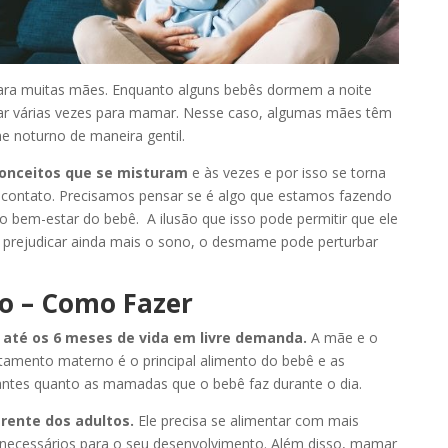
ara muitas mães. Enquanto alguns bebês dormem a noite
dar várias vezes para mamar. Nesse caso, algumas mães têm
e noturno
de maneira gentil.
onceitos que se misturam
e às vezes e por isso se torna
 contato. Precisamos pensar se é algo que estamos fazendo
bem-estar do bebê. A ilusão que isso pode permitir que ele
 prejudicar ainda mais o sono, o desmame pode perturbar
 – Como Fazer
até os 6 meses de vida em livre demanda.
A mãe e o
itamento materno é o principal alimento do bebê e as
tes quanto as mamadas que o bebê faz durante o dia.
rente dos adultos.
Ele precisa se alimentar com mais
s necessários para o seu desenvolvimento. Além disso, mamar