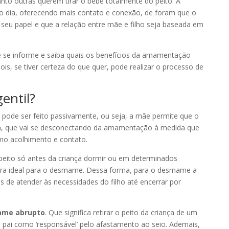
o outras querem tirar o bebê totalmente do peito. A
o dia, oferecendo mais contato e conexão, de foram que o
u papel e que a relação entre mãe e filho seja baseada em
e se informe e saiba quais os benefícios da amamentação
is, se tiver certeza do que quer, pode realizar o processo de
entil?
pode ser feito passivamente, ou seja, a mãe permite que o
a, que vai se desconectando da amamentação à medida que
o acolhimento e contato.
peito só antes da criança dormir ou em determinados
a ideal para o desmame. Dessa forma, para o desmame a
 de atender às necessidades do filho até encerrar por
me abrupto
. Que significa retirar o peito da criança de um
o pai como ‘responsável’ pelo afastamento ao seio. Ademais,