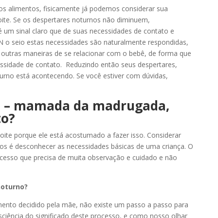
 os alimentos, fisicamente já podemos considerar sua
ite. Se os despertares noturnos não diminuem,
é um sinal claro que de suas necessidades de contato e
 N o seio estas necessidades são naturalmente respondidas,
r outras maneiras de se relacionar com o bebê, de forma que
cessidade de contato. Reduzindo então seus despertares,
rno está acontecendo
. Se você estiver com dúvidas,
l
– mamada da madrugada,
to?
oite porque ele está acostumado a fazer isso. Considerar
os é desconhecer as necessidades básicas de uma criança. O
cesso que precisa de muita observação e cuidado e não
oturno
?
nto decidido pela mãe, não existe um passo a passo para
nsciência do significado deste processo, e como nosso olhar