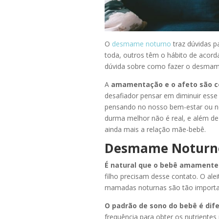
O
desmame noturno
traz dúvidas p
toda, outros têm o hábito de acor
dúvida sobre
como fazer o desmam
A
amamentação e o afeto são c
desafiador pensar em diminuir esse
pensando no nosso bem-estar ou no 
durma melhor não é real, e além de
ainda mais a relação mãe-bebê.
Desmame Noturno
É natural que o bebê amamente 
filho precisam desse contato. O ale
mamadas noturnas são tão importan
O padrão de sono do bebê é dife
frequência para obter os nutriente