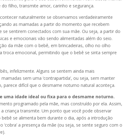
do filho, transmite amor, carinho e segurança.
contecer naturalmente se observamos verdadeiramente
açando as mamadas a partir do momento que recebem
e se sentirem conectados com sua mãe. Ou seja, a partir do
icas e emocionais vão sendo alimentadas além do seio.
ção da mãe com o bebê, em brincadeiras, olho no olho
ta troca emocional, permitindo que o bebê se sinta sempre
ês, infelizmente. Alguns se sentem ainda mais
mamadas sem uma ‘contrapartida’, ou seja, sem manter
 parece difícil que o
desmame noturno natural
aconteça.
e uma idade ideal ou fixa para o
desmame noturno
.
ento programado pela mãe, mas construído por ela. Assim,
 a criança transmite. Um ponto que você pode observar
 bebê se alimenta bem durante o dia, após a introdução
ão ‘cobra’ a presença da mãe (ou seja, se sente seguro com o
e).