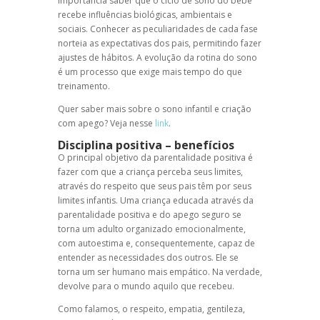
importância saber que o ciclo de sono do bebê
recebe influências biológicas, ambientais e
sociais. Conhecer as peculiaridades de cada fase
norteia as expectativas dos pais, permitindo fazer
ajustes de hábitos. A evolução da rotina do sono
é um processo que exige mais tempo do que
treinamento.
Quer saber mais sobre o sono infantil e criação
com apego? Veja nesse
link
.
Disciplina positiva
– benefícios
O principal objetivo da
parentalidade positiva
é
fazer com que a criança perceba seus limites,
através do respeito que seus pais têm por seus
limites infantis. Uma criança educada através da
parentalidade positiva
e do
apego seguro
se
torna um adulto organizado emocionalmente,
com autoestima e, consequentemente, capaz de
entender as necessidades dos outros. Ele se
torna um ser humano mais empático. Na verdade,
devolve para o mundo aquilo que recebeu.
Como falamos, o respeito, empatia, gentileza,