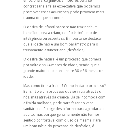
emocionais, cognitivos e motores para se
concretizar e a falsa expectativa que podemos
promover essas aquisições, pode provocar mais
trauma do que autonomia.
O
desfralde infantil
precoce não traz nenhum
benefício para a criança e não é sinônimo de
inteligência ou esperteza. É importante destacar
que a idade não é um bom parâmetro para o
treinamento esfincteriano (desfralde).
O
desfralde natural
é um processo que começa
por volta dos 24 meses de idade, sendo que a
grande maioria acontece entre 30 e 36 meses de
idade.
Mas
como tirar a fralda
? Como iniciar o processo?
Bem, não é um processo que se inicia através d
nós, mas através da criança. Ela se incomoda com
a fralda molhada, pede para fazer no vaso
sanitário e não age desta forma para agradar ao
adulto, mas porque genuinamente não tem se
sentido confortável com o uso da mesma. Para
um bom início do processo de
desfralde
, é