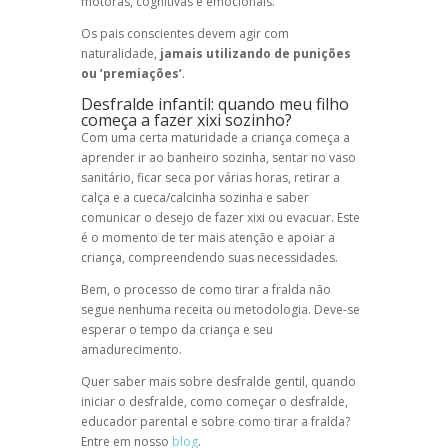
motoras, cognitivas e emocionais.
Os pais conscientes devem agir com
naturalidade,
jamais utilizando de punições
ou ’premiações’
.
Desfralde infantil: quando meu filho
começa a fazer xixi sozinho?
Com uma certa maturidade a criança começa a
aprender ir ao banheiro sozinha, sentar no vaso
sanitário, ficar seca por várias horas, retirar a
calça e a cueca/calcinha sozinha e saber
comunicar o desejo de fazer xixi ou evacuar. Este
é o momento de ter mais atenção e apoiar a
criança, compreendendo suas necessidades.
Bem, o processo de como tirar a fralda não
segue nenhuma receita ou metodologia. Deve-se
esperar o tempo da criança e seu
amadurecimento.
Quer saber mais sobre desfralde gentil, quando
iniciar o desfralde, como começar o desfralde,
educador parental e sobre como tirar a fralda?
Entre em nosso
blog
.