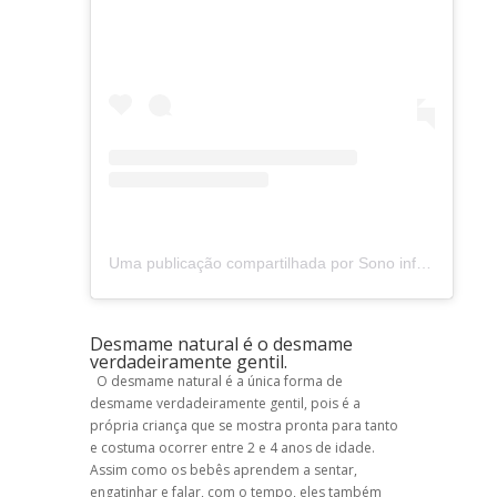
Uma publicação compartilhada por Sono infantil e Apego Seguro (@8horas_)
Desmame natural é o desmame
verdadeiramente gentil.
O desmame natural é a única forma de
desmame verdadeiramente gentil, pois é a
própria criança que se mostra pronta para tanto
e costuma ocorrer entre 2 e 4 anos de idade.
Assim como os bebês aprendem a sentar,
engatinhar e falar, com o tempo, eles também