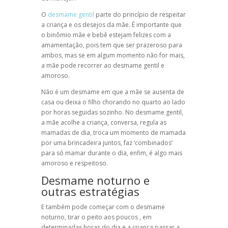
O
desmame gentil
parte do princípio de respeitar
a criança e os desejos da mãe. É importante que
o binômio mãe e bebê estejam felizes com a
amamentação, pois tem que ser prazeroso para
ambos, mas se em algum momento não for mais,
a mãe pode recorrer ao desmame gentil e
amoroso.
Não é um desmame em que a mãe se ausenta de
casa ou deixa o filho chorando no quarto ao lado
por horas seguidas sozinho. No desmame gentil,
a mãe acolhe a criança, conversa, regula as
mamadas de dia, troca um momento de mamada
por uma brincadeira juntos, faz ‘combinados’
para só mamar durante o dia, enfim, é algo mais
amoroso e respeitoso.
Desmame noturno e
outras estratégias
E também pode começar com o desmame
noturno, tirar o peito aos poucos , em
determinadas horas do dia e a criança passar a