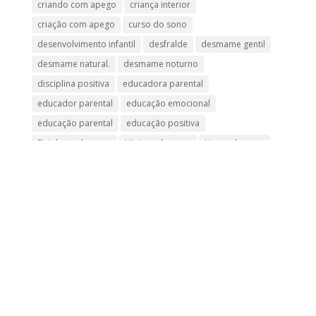
criando com apego
criança interior
criação com apego
curso do sono
desenvolvimento infantil
desfralde
desmame gentil
desmame natural.
desmame noturno
disciplina positiva
educadora parental
educador parental
educação emocional
educação parental
educação positiva
Fisiologia do sono
Higiene do sono
Horas de sono
inteligência emocional
leite materno
maternidade
maternidade real
Meu bebe não dorme
Meu filho não dorme
Parentalidade consciente
parentalidade positiva
Privação do sono
rotina do bebê
sono
sono de bebe
sono do bebe
Sono infantil
Teoria do apego