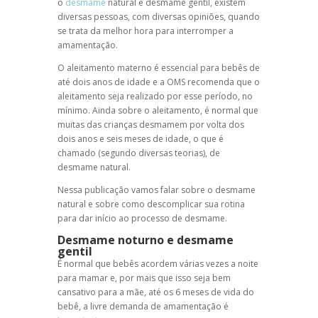
o
desmame
natural
e
desmame gentil
, existem
diversas pessoas, com diversas opiniões, quando
se trata da melhor hora para interromper a
amamentação
.
O
aleitamento materno
é essencial para bebês de
até dois anos de idade e a OMS recomenda que o
aleitamento seja realizado por esse período, no
mínimo. Ainda sobre o aleitamento, é normal que
muitas das crianças desmamem por volta dos
dois anos e seis meses de idade, o que é
chamado (segundo diversas teorias), de
desmame natural
.
Nessa publicação vamos falar sobre o
desmame
natural
e sobre como descomplicar sua rotina
para dar início ao processo de desmame.
Desmame noturno
e
desmame
gentil
É normal que bebês acordem várias vezes a noite
para mamar e, por mais que isso seja bem
cansativo para a mãe, até os 6 meses de vida do
bebê, a livre demanda de
amamentação
é