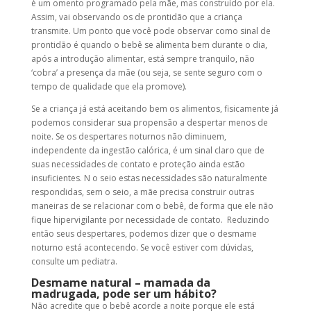
é um omento programado pela mãe, mas construído por ela.
Assim, vai observando os de prontidão que a criança
transmite. Um ponto que você pode observar como sinal de
prontidão é quando o bebê se alimenta bem durante o dia,
após a introdução alimentar, está sempre tranquilo, não
‘cobra’ a presença da mãe (ou seja, se sente seguro com o
tempo de qualidade que ela promove).
Se a criança já está aceitando bem os alimentos, fisicamente já
podemos considerar sua propensão a despertar menos de
noite. Se os despertares noturnos não diminuem,
independente da ingestão calórica, é um sinal claro que de
suas necessidades de contato e proteção ainda estão
insuficientes. N o seio estas necessidades são naturalmente
respondidas, sem o seio, a mãe precisa construir outras
maneiras de se relacionar com o bebê, de forma que ele não
fique hipervigilante por necessidade de contato. Reduzindo
então seus despertares, podemos dizer que o
desmame
noturno está acontecendo
. Se você estiver com dúvidas,
consulte um pediatra.
Desmame natural
– mamada da
madrugada, pode ser um hábito?
Não acredite que o bebê acorde a noite porque ele está