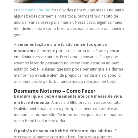
O
desmame noturno
traz dúvidas para muitas mães. Enquanto
alguns bebês dormem a noite toda, outros têm o hábito de
acordar várias vezes para mamar. Nesse caso, algumas mães
têm dúvida sobre
como fazer o desmame noturno
de maneira
gentil.
A
amamentação e o afeto são conceitos que se
misturam
e às vezes e por isso se torna desafiador pensar
em diminuir esse contato. Precisamos pensar se é algo que
estamos fazendo pensando no nosso bem-estar ou no bem-
estar do bebê. A ilusão que isso pode permitir que ele durma
melhor não é real, e além de prejudicar ainda mais o sono, o
desmame pode perturbar ainda mais a relação mãe-bebê.
Desmame Noturno – Como Fazer
É natural que o bebê amamente até os 6 meses de vida
em livre demanda.
A mãe e o filho precisam desse contato.
O aleitamento materno é o principal alimento do bebê e as
mamadas noturnas são tão importantes quanto as mamadas
que o bebê faz durante o dia.
O padrão de sono do bebê é diferente dos adultos.
Ele
precisa se alimentar com mais frequência para obter os