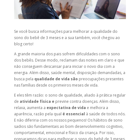
Se você busca informações para melhorar a qualidade do
sono do bebê de 3 meses e a sua também, você chegou ao
blog certo!
A grande maioria dos pais sofrem dificuldades com o sono
dos bebês. Desse modo, reclamam das noites em claro e que
não conseguem descansar para iniciar o novo dia com a
energia. Além disso, saúde mental, disposição demandadas, a
busca pela
qualidade de vida são
preocupações presentes
nas famílias desde os primeiros meses de vida.
E eles têm razão: o sono de qualidade, aliado à prática regular
de
atividade física e
previne contra doenças. Além disso,
relaxa, aumenta a
expectativa de vida
e melhora a
aparência, razão pela qual
é essencial
à saúde de todos nós.
E não diferiria com os nossos pequenos! Os hábitos de sono
sadios são fundamentais ao bom desenvolvimento cognitivo,
comportamental, emocional e físico da criança. Por isso,
preparamos dicas para melhorar o sono do bebê de 3 meses.