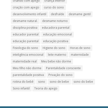
criando com apego
criança interior
criação com apego
curso do sono
desenvolvimento infantil
desfralde
desmame gentil
desmame natural.
desmame noturno
disciplina positiva
educadora parental
educador parental
educação emocional
educação parental
educação positiva
Fisiologia do sono
Higiene do sono
Horas de sono
inteligência emocional
leite materno
maternidade
maternidade real
Meu bebe não dorme
Meu filho não dorme
Parentalidade consciente
parentalidade positiva
Privação do sono
rotina do bebê
sono
sono de bebe
sono do bebe
Sono infantil
Teoria do apego