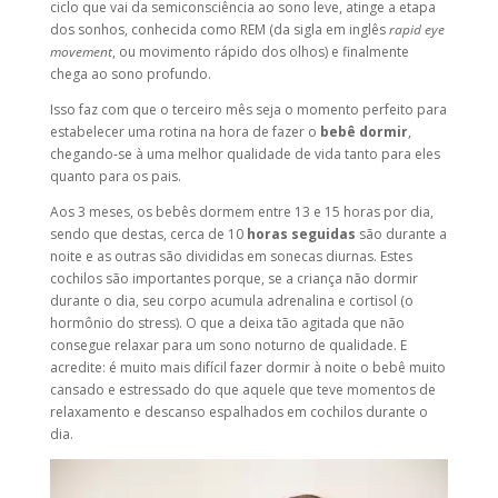
ciclo que vai da semiconsciência ao sono leve, atinge a etapa
dos sonhos, conhecida como REM (da sigla em inglês
rapid eye
movement
, ou movimento rápido dos olhos) e finalmente
chega ao sono profundo.
Isso faz com que o terceiro mês seja o momento perfeito para
estabelecer uma rotina na hora de fazer o
bebê dormir
,
chegando-se à uma melhor qualidade de vida tanto para eles
quanto para os pais.
Aos 3 meses, os bebês dormem entre 13 e 15 horas por dia,
sendo que destas, cerca de 10
horas seguidas
são durante a
noite e as outras são divididas em sonecas diurnas. Estes
cochilos são importantes porque, se a criança não dormir
durante o dia, seu corpo acumula adrenalina e cortisol (o
hormônio do stress). O que a deixa tão agitada que não
consegue relaxar para um sono noturno de qualidade. E
acredite: é muito mais difícil fazer dormir à noite o bebê muito
cansado e estressado do que aquele que teve momentos de
relaxamento e descanso espalhados em cochilos durante o
dia.