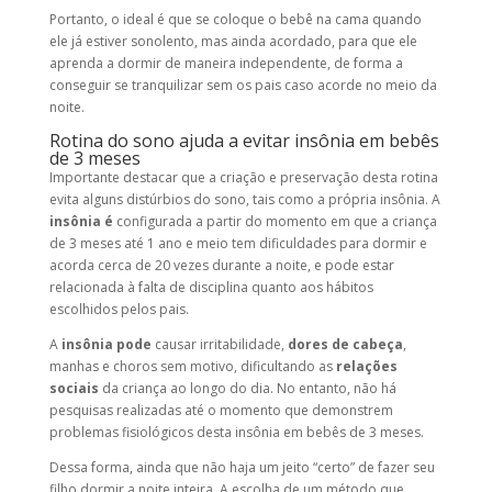
Portanto, o ideal é que se coloque o bebê na cama quando
ele já estiver sonolento, mas ainda acordado, para que ele
aprenda a dormir de maneira independente, de forma a
conseguir se tranquilizar sem os pais caso acorde no meio da
noite.
Rotina do sono ajuda a evitar insônia em bebês
de 3 meses
Importante destacar que a criação e preservação desta rotina
evita alguns distúrbios do sono, tais como a própria insônia. A
insônia é
configurada a partir do momento em que a criança
de 3 meses até 1 ano e meio tem dificuldades para dormir e
acorda cerca de 20 vezes durante a noite, e pode estar
relacionada à falta de disciplina quanto aos hábitos
escolhidos pelos pais.
A
insônia pode
causar irritabilidade,
dores de cabeça
,
manhas e choros sem motivo, dificultando as
relações
sociais
da criança ao longo do dia. No entanto, não há
pesquisas realizadas até o momento que demonstrem
problemas fisiológicos desta insônia em bebês de 3 meses.
Dessa forma, ainda que não haja um jeito “certo” de fazer seu
filho dormir a noite inteira. A escolha de um método que