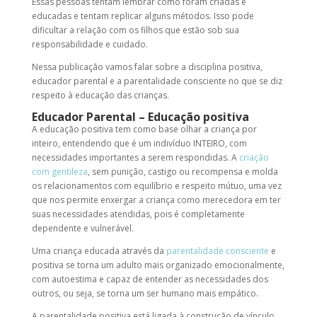
Essas pessoas tentam lembrar como foram criadas e
educadas e tentam replicar alguns métodos. Isso pode
dificultar a relação com os filhos que estão sob sua
responsabilidade e cuidado.
Nessa publicação vamos falar sobre a
disciplina positiva
,
educador parental
e a
parentalidade consciente
no que se diz
respeito à educação das crianças.
Educador Parental
–
Educação positiva
A
educação positiva
tem como base olhar a criança por
inteiro, entendendo que é um indivíduo INTEIRO, com
necessidades importantes a serem respondidas. A
criação
com gentileza
, sem punição, castigo ou recompensa e molda
os relacionamentos com equilíbrio e respeito mútuo, uma vez
que nos permite enxergar a criança como merecedora em ter
suas necessidades atendidas, pois é completamente
dependente e vulnerável.
Uma criança educada através da
parentalidade consciente
e
positiva se torna um adulto mais organizado emocionalmente,
com autoestima e capaz de entender as necessidades dos
outros, ou seja, se torna um ser humano mais empático.
A
parentalidade positiva
está ligada à construção de vínculo,