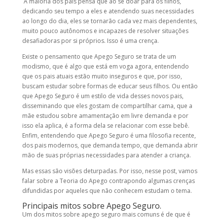
A maioria dos pais pensa que ao se doar para os filhos,
dedicando seu tempo a eles e atendendo suas necessidades
ao longo do dia, eles se tornarão cada vez mais dependentes,
muito pouco autônomos e incapazes de resolver situações
desafiadoras por si próprios. Isso é uma crença.
Existe o pensamento que Apego Seguro se trata de um
modismo, que é algo que está em voga agora, entendendo
que os pais atuais estão muito inseguros e que, por isso,
buscam estudar sobre formas de educar seus filhos. Ou então
que Apego Seguro é um estilo de vida desses novos pais,
disseminando que eles gostam de compartilhar cama, que a
mãe estudou sobre amamentação em livre demanda e por
isso ela aplica, é a forma dela se relacionar com esse bebê.
Enfim, entendendo que Apego Seguro é uma filosofia recente,
dos pais modernos, que demanda tempo, que demanda abrir
mão de suas próprias necessidades para atender a criança.
Mas essas são visões deturpadas. Por isso, n
esse post, vamos
falar sobre a Teoria do Apego contrapondo algumas crenças
difundidas por aqueles que não conhecem estudam o tema.
Principais mitos sobre Apego Seguro.
Um dos mitos sobre apego seguro mais comuns é de que é