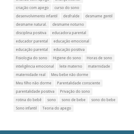
criação com apego
curso do sono
desenvolvimento infantil
desfralde
desmame gentil
desmame natural.
desmame noturno
disciplina positiva
educadora parental
educador parental
educação emocional
educação parental
educação positiva
Fisiologia do sono
Higiene do sono
Horas de sono
inteligência emocional
leite materno
maternidade
maternidade real
Meu bebe não dorme
Meu filho não dorme
Parentalidade consciente
parentalidade positiva
Privação do sono
rotina do bebê
sono
sono de bebe
sono do bebe
Sono infantil
Teoria do apego