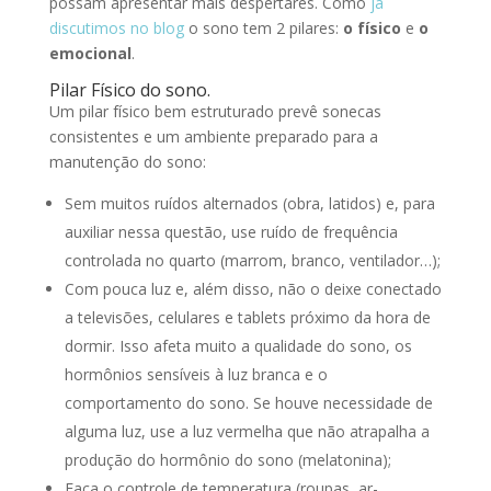
possam apresentar mais despertares. Como
já
discutimos no blog
o sono tem 2 pilares:
o físico
e
o
emocional
.
Pilar Físico do sono.
Um pilar físico bem estruturado prevê sonecas
consistentes e um ambiente preparado para a
manutenção do sono:
Sem muitos ruídos alternados (obra, latidos) e, para
auxiliar nessa questão, use ruído de frequência
controlada no quarto (marrom, branco, ventilador…);
Com pouca luz e, além disso, não o deixe conectado
a televisões, celulares e tablets próximo da hora de
dormir. Isso afeta muito a qualidade do sono, os
hormônios sensíveis à luz branca e o
comportamento do sono. Se houve necessidade de
alguma luz, use a luz vermelha que não atrapalha a
produção do hormônio do sono (melatonina);
Faça o controle de temperatura (roupas, ar-