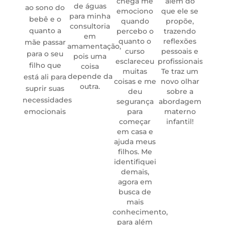
chega me
além do
de águas
para
ao sono do
emociono
que ele se
para minha
espec
bebê e o
quando
propõe,
consultoria
como
quanto a
percebo o
trazendo
em
Será
quanto o
reflexões
mãe passar
amamentação,
semp
curso
pessoais e
para o seu
pois uma
gra
esclareceu
profissionais!
filho que
coisa
marc
muitas
Te traz um
depende da
mi
está ali para
coisas e me
novo olhar
outra.
atu
suprir suas
deu
sobre a
profis
necessidades
segurança
abordagem
Desco
emocionais
para
materno
minha
começar
infantil!
m
em casa e
traz
ajuda meus
clar
filhos. Me
po
identifiquei
agor
demais,
emba
agora em
cient
busca de
acer
mais
tudo 
conhecimento,
incon
para além