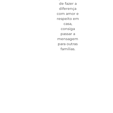
o
de fazer a
insti
diferença
j
com amor e
enxe
respeito em
nos 
casa,
atend
consiga
as 
passar a
com 
mensagem
beb
para outras
Grat
famílias.
p
tam
pres
para 
vid
carrei
f
conh
s
trab
Lí
Prae