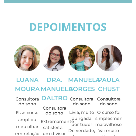
DEPOIMENTOS
LUANA
DRA.
MANUELA
PAULA
GLA
MOURA
MANUELA
BORGES
CHUST
RIT
DALTRO
BR
Consultora
Consultora
Consultora
do sono
do sono
do sono
Consultora
Consu
Lívia, muito
O curso foi
Esse curso
do sono
do 
obrigada
simplesmente
ampliou
Extremamente
Este 
por tudo!
maravilhoso!
meu olhar
satisfeita…
f
De verdade,
Vai muito
em relação
um divisor
trans